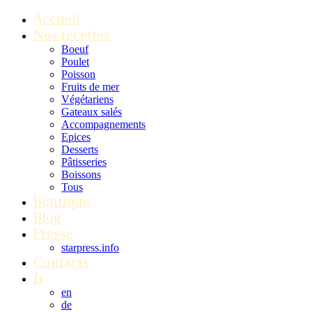
Accueil
Nos recettes
Boeuf
Poulet
Poisson
Fruits de mer
Végétariens
Gateaux salés
Accompagnements
Epices
Desserts
Pâtisseries
Boissons
Tous
Boutique
Blog
Presse
starpress.info
Contacts
fr
en
de