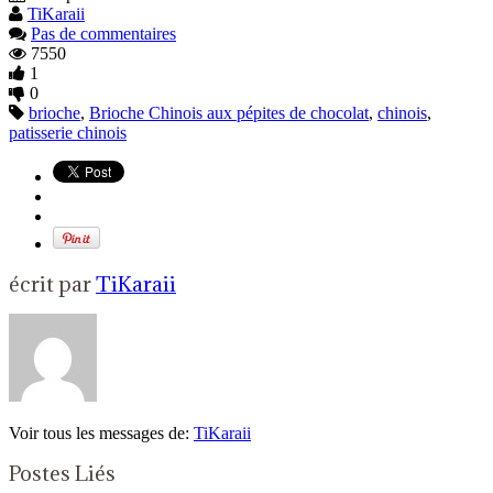
TiKaraii
Pas de commentaires
7550
1
0
brioche
,
Brioche Chinois aux pépites de chocolat
,
chinois
,
patisserie chinois
écrit par
TiKaraii
Voir tous les messages de:
TiKaraii
Postes Liés