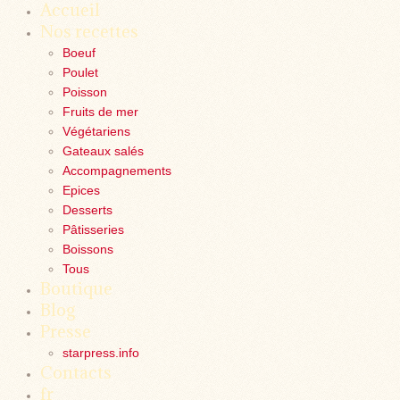
Accueil
Nos recettes
Boeuf
Poulet
Poisson
Fruits de mer
Végétariens
Gateaux salés
Accompagnements
Epices
Desserts
Pâtisseries
Boissons
Tous
Boutique
Blog
Presse
starpress.info
Contacts
fr