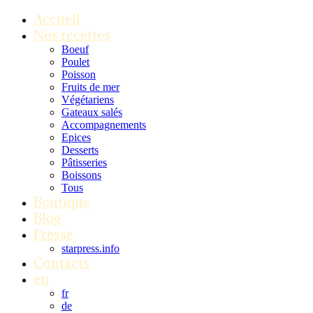
Accueil
Nos recettes
Boeuf
Poulet
Poisson
Fruits de mer
Végétariens
Gateaux salés
Accompagnements
Epices
Desserts
Pâtisseries
Boissons
Tous
Boutique
Blog
Presse
starpress.info
Contacts
en
fr
de