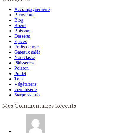
Accompagnements
Bienvenue
Blog
Boeuf
Boissons
Desserts
Epices
Fruits de mer
Gateaux salés
Non classé
Pâtisseries
Poisson
Poulet
Tous
Végétariens
viennoiserie
Starpress.info
Mes Commentaires Récents