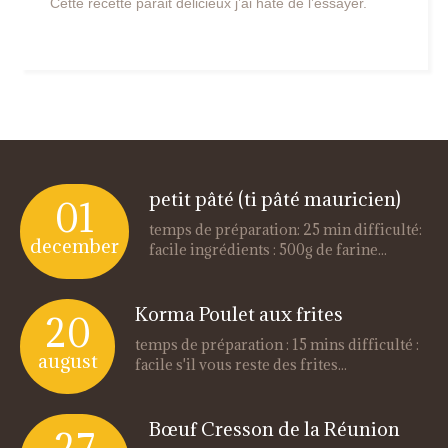
Cette recette parait delicieux j’ai hate de l’essayer.
petit pâté (ti pâté mauricien)
01
temps de préparation: 25 min difficulté:
december
facile ingrédients : 500g de farine...
Korma Poulet aux frites
20
temps de préparation : 15 mins difficulté :
august
facile s'il vous reste des frites...
Bœuf Cresson de la Réunion