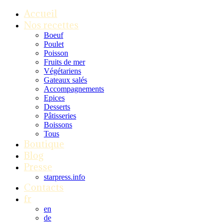
Accueil
Nos recettes
Boeuf
Poulet
Poisson
Fruits de mer
Végétariens
Gateaux salés
Accompagnements
Epices
Desserts
Pâtisseries
Boissons
Tous
Boutique
Blog
Presse
starpress.info
Contacts
fr
en
de