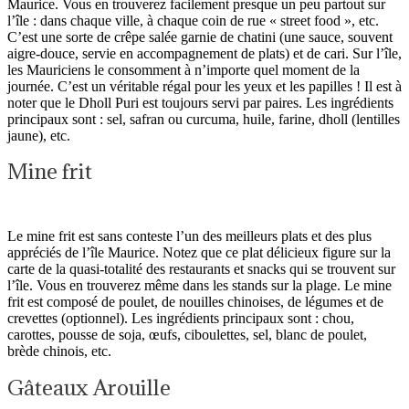
Maurice. Vous en trouverez facilement presque un peu partout sur
l’île : dans chaque ville, à chaque coin de rue « street food », etc.
C’est une sorte de crêpe salée garnie de chatini (une sauce, souvent
aigre-douce, servie en accompagnement de plats) et de cari. Sur l’île,
les Mauriciens le consomment à n’importe quel moment de la
journée. C’est un véritable régal pour les yeux et les papilles ! Il est à
noter que le Dholl Puri est toujours servi par paires. Les ingrédients
principaux sont : sel, safran ou curcuma, huile, farine, dholl (lentilles
jaune), etc.
Mine frit
Le mine frit est sans conteste l’un des meilleurs plats et des plus
appréciés de l’île Maurice. Notez que ce plat délicieux figure sur la
carte de la quasi-totalité des restaurants et snacks qui se trouvent sur
l’île. Vous en trouverez même dans les stands sur la plage. Le mine
frit est composé de poulet, de nouilles chinoises, de légumes et de
crevettes (optionnel). Les ingrédients principaux sont : chou,
carottes, pousse de soja, œufs, ciboulettes, sel, blanc de poulet,
brède chinois, etc.
Gâteaux Arouille