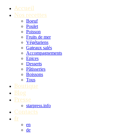
Accueil
Nos recettes
Boeuf
Poulet
Poisson
Fruits de mer
Végétariens
Gateaux salés
Accompagnements
Epices
Desserts
Pâtisseries
Boissons
Tous
Boutique
Blog
Presse
starpress.info
Contacts
fr
en
de