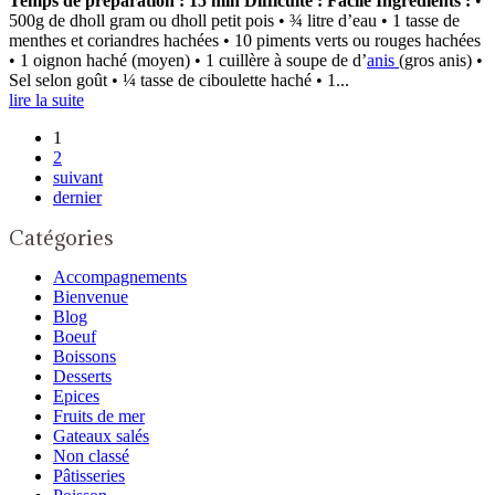
Temps de préparation : 15 min Difficulté : Facile
Ingrédients :
•
500g de dholl gram ou dholl petit pois • ¾ litre d’eau • 1 tasse de
menthes et coriandres hachées • 10 piments verts ou rouges hachées
• 1 oignon haché (moyen) • 1 cuillère à soupe de d’
anis
(gros anis) •
Sel selon goût • ¼ tasse de ciboulette haché • 1...
lire la suite
1
2
suivant
dernier
Catégories
Accompagnements
Bienvenue
Blog
Boeuf
Boissons
Desserts
Epices
Fruits de mer
Gateaux salés
Non classé
Pâtisseries