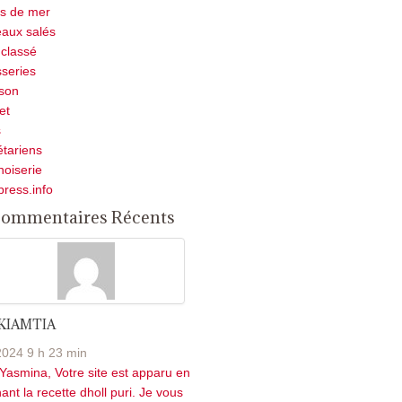
ts de mer
aux salés
classé
sseries
son
et
s
tariens
noiserie
press.info
ommentaires Récents
 KIAMTIA
2024 9 h 23 min
Yasmina, Votre site est apparu en
ant la recette dholl puri. Je vous