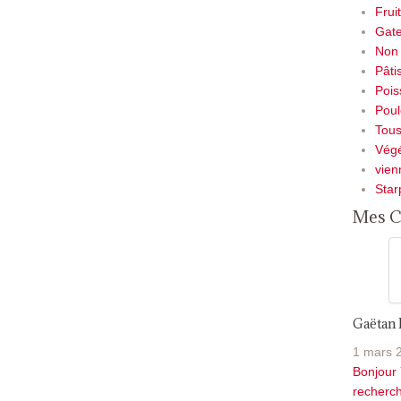
Frui
Gate
Non 
Pâti
Pois
Poul
Tou
Végé
vien
Star
Mes C
Gaëtan
1 mars 
Bonjour 
recherch