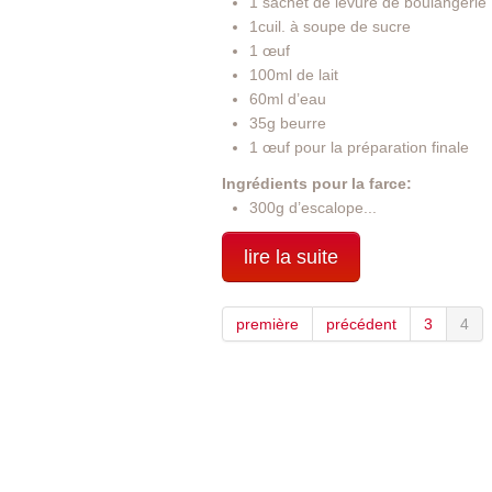
1 sachet de levure de boulangerie
1cuil. à soupe de sucre
1 œuf
100ml de lait
60ml d’eau
35g beurre
1 œuf pour la préparation finale
Ingrédients pour la farce:
300g d’escalope...
lire la suite
première
précédent
3
4