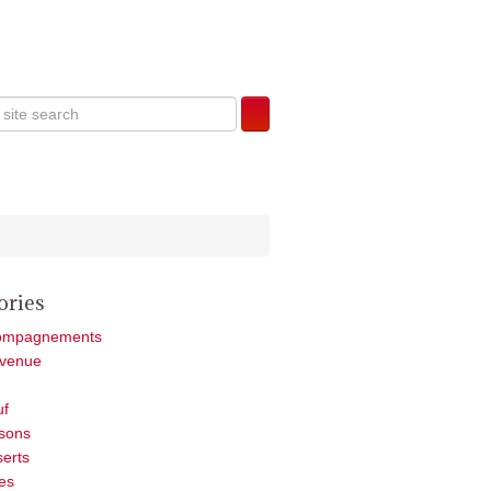
ories
ompagnements
nvenue
uf
sons
erts
es