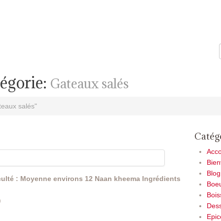
tégorie:
Gateaux salés
teaux salés"
Catég
Acc
Bie
Blog
iculté : Moyenne
environs 12 Naan kheema
Ingrédients
Boe
Bois
)
Dess
Epic