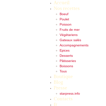
Accueil
Nos recettes
Boeuf
Poulet
Poisson
Fruits de mer
Végétariens
Gateaux salés
Accompagnements
Epices
Desserts
Pâtisseries
Boissons
Tous
Boutique
Blog
Presse
starpress.info
Contacts
fr