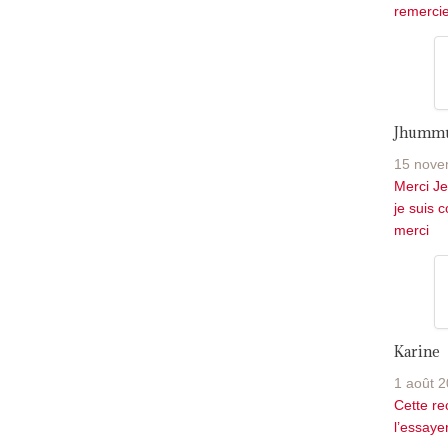
remercie.
Jhumm
15 nove
Merci Je
je suis 
merci
Karine
1 août 2
Cette rec
l’essayer