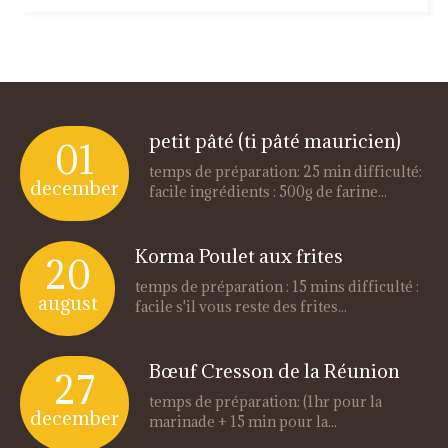
petit pâté (ti pâté mauricien)
01
temps de préparation: 25 min difficulté:
december
facile ingrédients : 500g de farine...
Korma Poulet aux frites
20
temps de préparation : 15 mins difficulté :
august
facile s'il vous reste des frites...
Bœuf Cresson de la Réunion
27
temps de préparation: (1hr pour la
december
marinade + 15 min pour la...