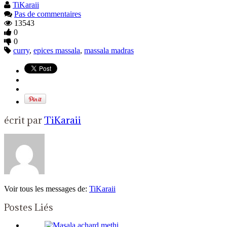
TiKaraii
Pas de commentaires
13543
0
0
curry
,
epices massala
,
massala madras
écrit par
TiKaraii
Voir tous les messages de:
TiKaraii
Postes Liés