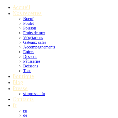
Accueil
Nos recettes
Boeuf
Poulet
Poisson
Fruits de mer
Végétariens
Gateaux salés
Accompagnements
Epices
Desserts
Pâtisseries
Boissons
Tous
Boutique
Blog
Presse
starpress.info
Contacts
fr
en
de