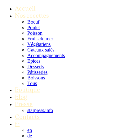
Accueil
Nos recettes
Boeuf
Poulet
Poisson
Fruits de mer
Végétariens
Gateaux salés
Accompagnements
Epices
Desserts
Pâtisseries
Boissons
Tous
Boutique
Blog
Presse
starpress.info
Contacts
fr
en
de