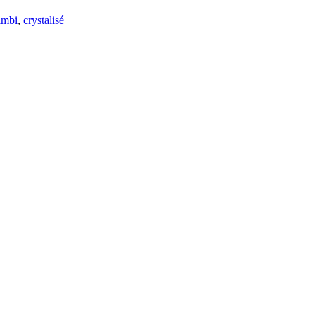
imbi
,
crystalisé