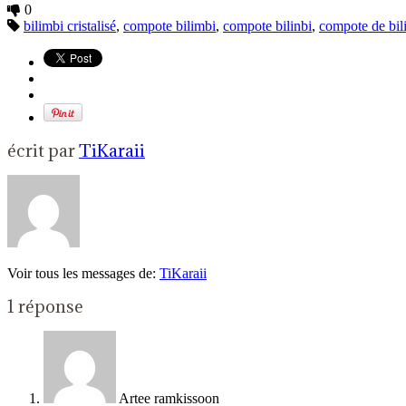
0
bilimbi cristalisé
,
compote bilimbi
,
compote bilinbi
,
compote de bil
écrit par
TiKaraii
Voir tous les messages de:
TiKaraii
1 réponse
Artee ramkissoon