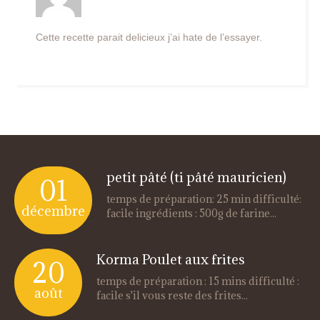
Cette recette parait delicieux j’ai hate de l’essayer.
petit pâté (ti pâté mauricien)
01
temps de préparation: 25 min difficulté:
décembre
facile ingrédients : 500g de farine...
Korma Poulet aux frites
20
temps de préparation : 15 mins difficulté :
août
facile s'il vous reste des frites...