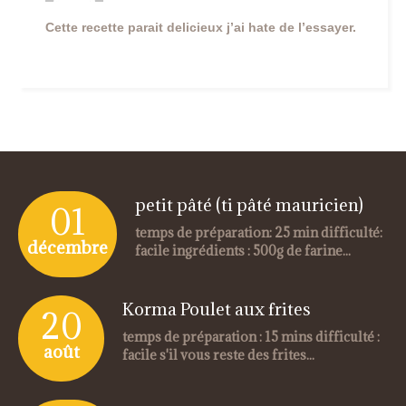
Cette recette parait delicieux j’ai hate de l’essayer.
petit pâté (ti pâté mauricien)
01
temps de préparation: 25 min difficulté:
décembre
facile ingrédients : 500g de farine...
Korma Poulet aux frites
20
temps de préparation : 15 mins difficulté :
août
facile s'il vous reste des frites...