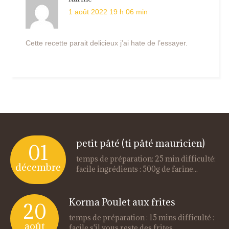
1 août 2022 19 h 06 min
Cette recette parait delicieux j’ai hate de l’essayer.
petit pâté (ti pâté mauricien)
01
temps de préparation: 25 min difficulté:
décembre
facile ingrédients : 500g de farine...
Korma Poulet aux frites
20
temps de préparation : 15 mins difficulté :
août
facile s'il vous reste des frites...