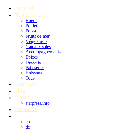
Accueil
Nos recettes
Boeuf
Poulet
Poisson
Fruits de mer
Végétariens
Gateaux salés
Accompagnements
Epices
Desserts
Pâtisseries
Boissons
Tous
Boutique
Blog
Presse
starpress.info
Contacts
fr
en
de