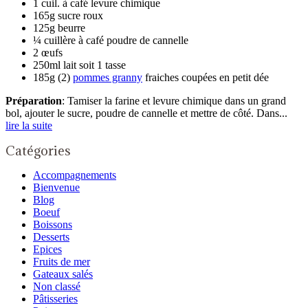
1 cuil. à café levure chimique
165g sucre roux
125g beurre
¼ cuillère à café poudre de cannelle
2 œufs
250ml lait soit 1 tasse
185g (2)
pommes granny
fraiches coupées en petit dée
Préparation
: Tamiser la farine et levure chimique dans un grand
bol, ajouter le sucre, poudre de cannelle et mettre de côté. Dans...
lire la suite
Catégories
Accompagnements
Bienvenue
Blog
Boeuf
Boissons
Desserts
Epices
Fruits de mer
Gateaux salés
Non classé
Pâtisseries