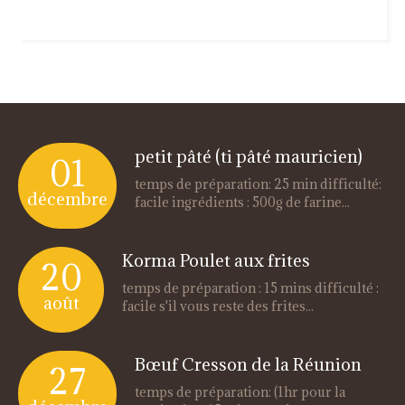
petit pâté (ti pâté mauricien)
01
temps de préparation: 25 min difficulté:
décembre
facile ingrédients : 500g de farine...
Korma Poulet aux frites
20
temps de préparation : 15 mins difficulté :
août
facile s'il vous reste des frites...
Bœuf Cresson de la Réunion
27
temps de préparation: (1hr pour la