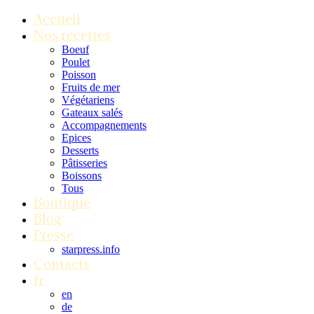
Accueil
Nos recettes
Boeuf
Poulet
Poisson
Fruits de mer
Végétariens
Gateaux salés
Accompagnements
Epices
Desserts
Pâtisseries
Boissons
Tous
Boutique
Blog
Presse
starpress.info
Contacts
fr
en
de