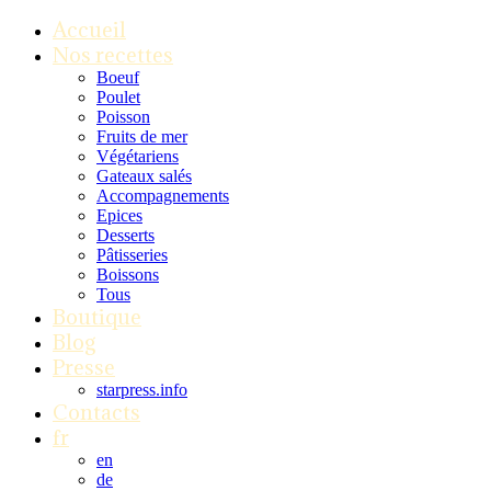
Accueil
Nos recettes
Boeuf
Poulet
Poisson
Fruits de mer
Végétariens
Gateaux salés
Accompagnements
Epices
Desserts
Pâtisseries
Boissons
Tous
Boutique
Blog
Presse
starpress.info
Contacts
fr
en
de