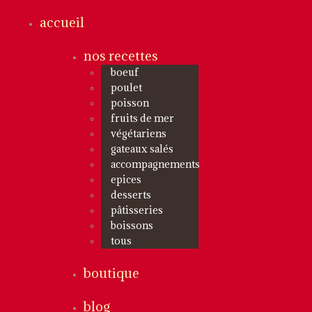
accueil
nos recettes
boeuf
poulet
poisson
fruits de mer
végétariens
gateaux salés
accompagnements
epices
desserts
pâtisseries
boissons
tous
boutique
blog