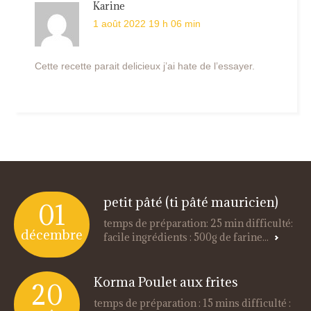
Karine
1 août 2022 19 h 06 min
Cette recette parait delicieux j’ai hate de l’essayer.
petit pâté (ti pâté mauricien)
01
temps de préparation: 25 min difficulté:
décembre
facile ingrédients : 500g de farine...
Korma Poulet aux frites
20
temps de préparation : 15 mins difficulté :