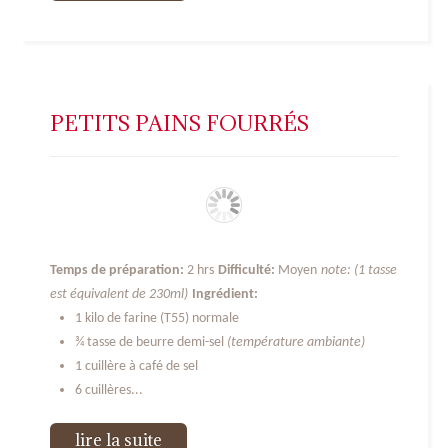
PETITS PAINS FOURRÉS
Temps de préparation:
2 hrs
Difficulté:
Moyen
note: (1 tasse
est équivalent de 230ml)
Ingrédient:
1 kilo de farine (T55) normale
¾ tasse de beurre demi-sel
(température ambiante)
1 cuillère à café de sel
6 cuillères...
lire la suite