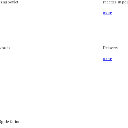
es au poulet
recettes au po
more
x salés
Désserts
more
g de farine...