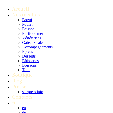
Accueil
Nos recettes
Boeuf
Poulet
Poisson
Fruits de mer
Végétariens
Gateaux salés
Accompagnements
Epices
Desserts
Pâtisseries
Boissons
Tous
Boutique
Blog
Presse
starpress.info
Contacts
fr
en
de