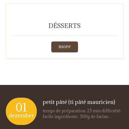
DÉSSERTS
more
petit pâté (ti pâté mauricien)
01
temps de préparation: 25 min difficulté:
dezember
facile ingrédients : 500g de farine...