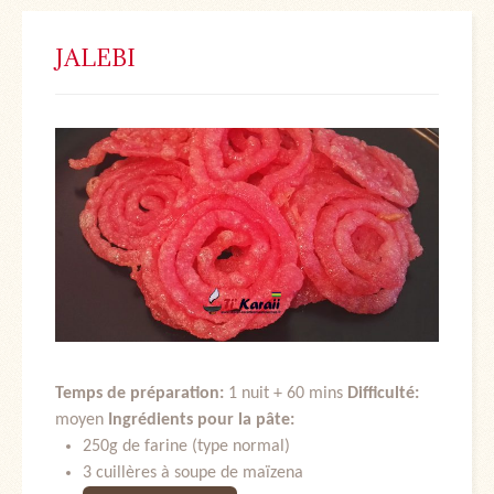
JALEBI
Temps de préparation:
1 nuit + 60 mins
Difficulté:
moyen
Ingrédients pour la pâte:
250g de farine (type normal)
3 cuillères à soupe de maïzena