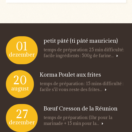
petit pâté (ti pâté mauricien)
01
temps de préparation: 25 min difficulté:
dezember
facile ingrédients : 500g de farine...
Korma Poulet aux frites
20
temps de préparation : 15 mins difficulté :
august
facile s'il vous reste des frites...
Bœuf Cresson de la Réunion
27
temps de préparation: (1hr pour la
dezember
marinade + 15 min pour la...