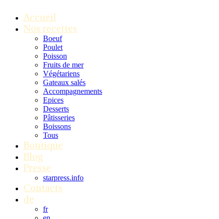
Accueil
Nos recettes
Boeuf
Poulet
Poisson
Fruits de mer
Végétariens
Gateaux salés
Accompagnements
Epices
Desserts
Pâtisseries
Boissons
Tous
Boutique
Blog
Presse
starpress.info
Contacts
de
fr
en