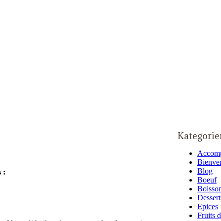
Kategorie
Accom
Bienve
Blog
 :
Boeuf
Boisso
Dessert
Epices
Fruits 