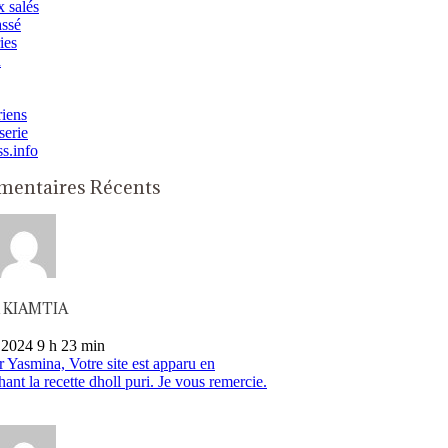
 salés
assé
ies
n
iens
serie
ss.info
entaires Récents
n KIAMTIA
 2024 9 h 23 min
 Yasmina, Votre site est apparu en
hant la recette dholl puri. Je vous remercie.