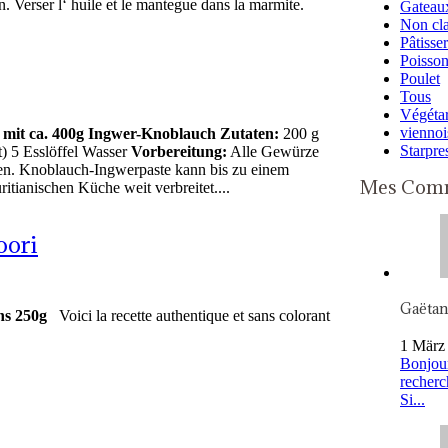
 Verser l‘ huile et le mantegue dans la marmite.
Gateaux
Non cl
Pâtisser
Poisso
Poulet
Tous
Végétar
viennoi
s mit ca. 400g Ingwer-Knoblauch
Zutaten:
200 g
Starpre
) 5 Esslöffel Wasser
Vorbereitung:
Alle Gewürze
llen. Knoblauch-Ingwerpaste kann bis zu einem
Mes Comm
tianischen Küche weit verbreitet....
oori
Gaëta
ns 250g
Voici la recette authentique et sans colorant
1 März
Bonjour
recherc
Si...