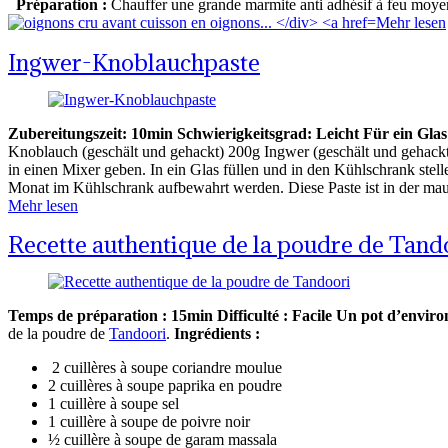
Préparation :
Chauffer une grande marmite anti adhésif à feu moyen.
Mehr lesen
Ingwer-Knoblauchpaste
Zubereitungszeit: 10min
Schwierigkeitsgrad: Leicht
Für ein Gla
Knoblauch (geschält und gehackt) 200g Ingwer (geschält und gehackt
in einen Mixer geben. In ein Glas füllen und in den Kühlschrank ste
Monat im Kühlschrank aufbewahrt werden. Diese Paste ist in der mauri
Mehr lesen
Recette authentique de la poudre de Tand
Temps de préparation : 15min
Difficulté : Facile
Un pot d’enviro
de la poudre de
Tandoori
.
Ingrédients :
2 cuillères à soupe coriandre moulue
2 cuillères à soupe paprika en poudre
1 cuillère à soupe sel
1 cuillère à soupe de poivre noir
½ cuillère à soupe de garam massala