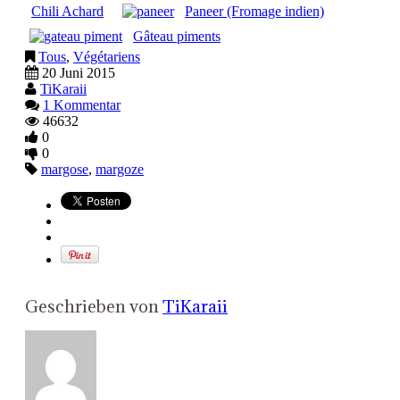
Chili Achard
Paneer (Fromage indien)
Gâteau piments
Tous
,
Végétariens
20 Juni 2015
TiKaraii
1 Kommentar
46632
0
0
margose
,
margoze
Geschrieben von
TiKaraii