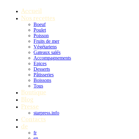
Accueil
Nos recettes
Boeuf
Poulet
Poisson
Fruits de mer
Végétariens
Gateaux salés
Accompagnements
Epices
Desserts
Pâtisseries
Boissons
Tous
Boutique
Blog
Presse
starpress.info
Contacts
de
fr
en