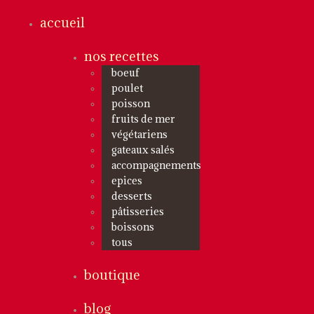
accueil
nos recettes
boeuf
poulet
poisson
fruits de mer
végétariens
gateaux salés
accompagnements
epices
desserts
pâtisseries
boissons
tous
boutique
blog