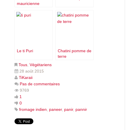
mauricienne
Malaai Kofta
Le ti Puri
Chatini pomme de
terre
Tous
,
Végétariens
28 août 2015
TiKaraii
Pas de commentaires
9769
1
0
fromage indien
,
paneer
,
panir
,
pannir