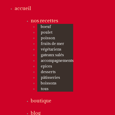
accueil
nos recettes
boeuf
poulet
poisson
fruits de mer
végétariens
gateaux salés
accompagnements
epices
desserts
pâtisseries
boissons
tous
boutique
blog