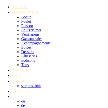
Accueil
Nos recettes
Boeuf
Poulet
Poisson
Fruits de mer
Végétariens
Gateaux salés
Accompagnements
Epices
Desserts
Pâtisseries
Boissons
Tous
Boutique
Blog
Presse
starpress.info
Contacts
fr
en
de