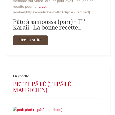
méthode sur vidéo. cliquer pour avoir une idée de
recette pour la
farce.
[embed]https://youtu.be/4wt61RAp1eY[/embed]
Pâte à samoussa (parr) - Ti'
Karaii | La bonne recette...
lire la suite
En vedette
PETIT PÂTÉ (TI PÂTÉ
MAURICIEN)