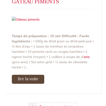
GÂTEAU PIMENTS
Temps de préparation : 15 min Difficulté : Facile
Ingrédients :
• 500g de dholl gram ou dholl petit pois •
¾ litre d’eau • 1 tasse de menthes et coriandres
hachées • 10 piments verts ou rouges hachées • 1
oignon haché (moyen) • 1 cuillère à soupe de d’
anis
(gros anis) • Sel selon goût • ¼ tasse de ciboulette
haché • 1...
lire la suite