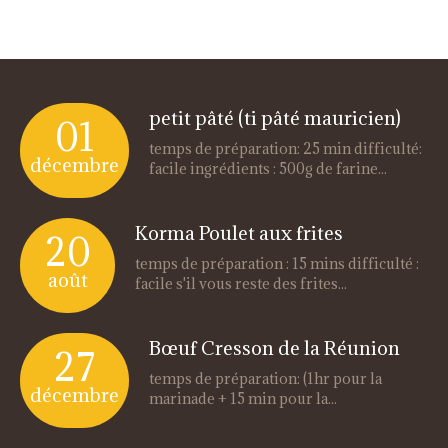
petit pâté (ti pâté mauricien)
01
temps de préparation: 25 min difficulté:
décembre
facile ingrédients : 500g de farine...
Korma Poulet aux frites
20
temps de préparation : 15 mins difficulté :
août
facile s'il vous reste des frites...
Bœuf Cresson de la Réunion
27
temps de préparation: (1hr pour la
décembre
marinade + 15 min pour la...