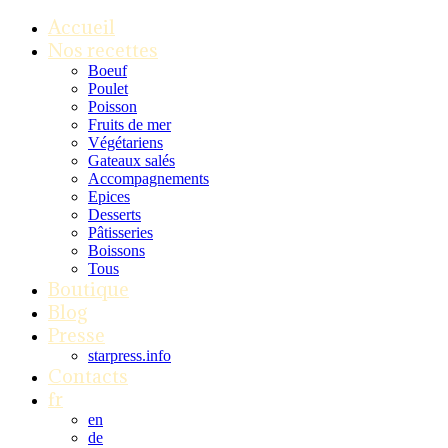
Accueil
Nos recettes
Boeuf
Poulet
Poisson
Fruits de mer
Végétariens
Gateaux salés
Accompagnements
Epices
Desserts
Pâtisseries
Boissons
Tous
Boutique
Blog
Presse
starpress.info
Contacts
fr
en
de