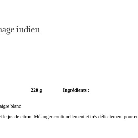
age indien
 : Facile
220 g
Ingrédients :
naigre blanc
et le jus de citron. Mélanger continuellement et très délicatement pour e