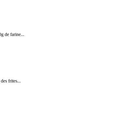
g de farine...
des frites...
.