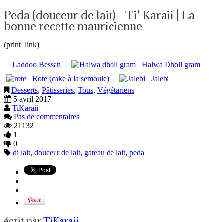
Peda (douceur de lait) - Ti' Karaii | La
bonne recette mauricienne
(print_link)
Laddoo Bessan
Halwa Dholl gram
Rote (cake à la semoule)
Jalebi
Desserts
,
Pâtisseries
,
Tous
,
Végétariens
5 avril 2017
TiKaraii
Pas de commentaires
21132
1
0
di lait
,
douceur de lait
,
gateau de lait
,
peda
écrit par
TiKaraii