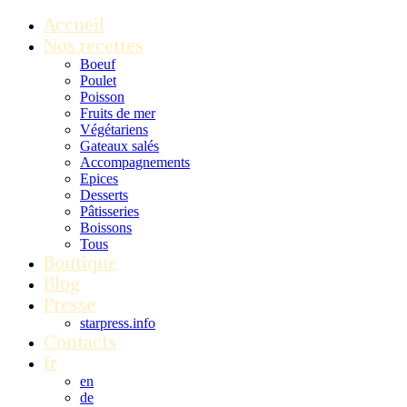
Accueil
Nos recettes
Boeuf
Poulet
Poisson
Fruits de mer
Végétariens
Gateaux salés
Accompagnements
Epices
Desserts
Pâtisseries
Boissons
Tous
Boutique
Blog
Presse
starpress.info
Contacts
fr
en
de