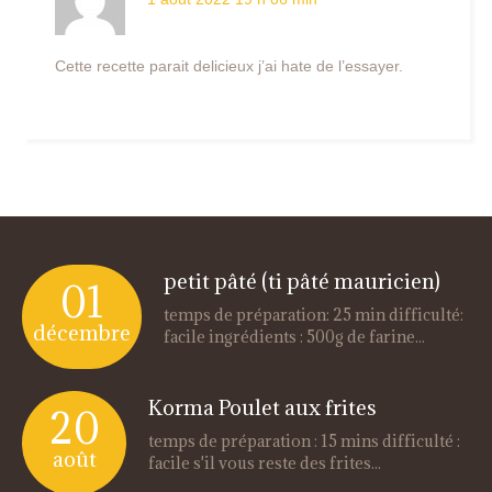
Cette recette parait delicieux j’ai hate de l’essayer.
petit pâté (ti pâté mauricien)
01
temps de préparation: 25 min difficulté:
décembre
facile ingrédients : 500g de farine...
Korma Poulet aux frites
20
temps de préparation : 15 mins difficulté :
août
facile s'il vous reste des frites...