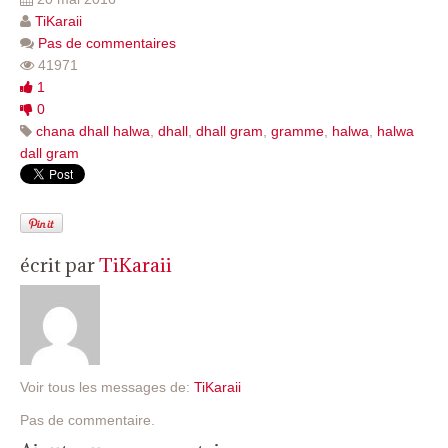
TiKaraii
Pas de commentaires
41971
1
0
chana dhall halwa
,
dhall
,
dhall gram
,
gramme
,
halwa
,
halwa
dall gram
écrit par
TiKaraii
Voir tous les messages de:
TiKaraii
Pas de commentaire.