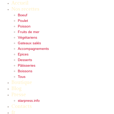
Accueil
Nos recettes
Boeuf
Poulet
Poisson
Fruits de mer
Végétariens
Gateaux salés
Accompagnements
Epices
Desserts
Pâtisseries
Boissons
Tous
Boutique
Blog
Presse
starpress.info
Contacts
fr