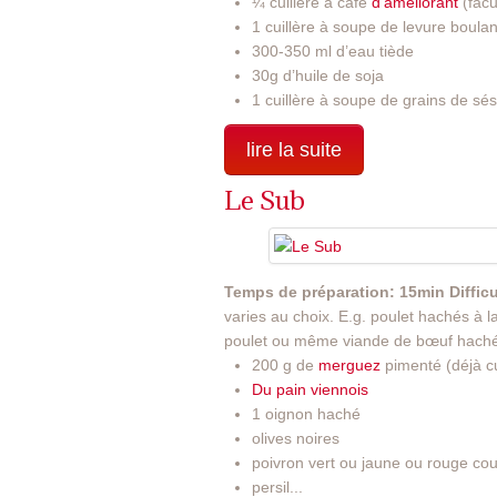
¼ cuillère à café
d'améliorant
(facul
1 cuillère à soupe de levure boula
300-350 ml d’eau tiède
30g d’huile de soja
1 cuillère à soupe de grains de sé
lire la suite
Le Sub
Temps de préparation: 15min
Diffic
varies au choix. E.g. poulet hachés à 
poulet ou même viande de bœuf hach
200 g de
merguez
pimenté (déjà cu
Du pain viennois
1 oignon haché
olives noires
poivron vert ou jaune ou rouge co
persil...