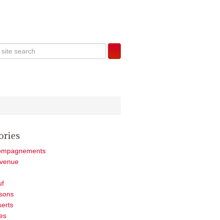
ories
ompagnements
nvenue
uf
sons
erts
es