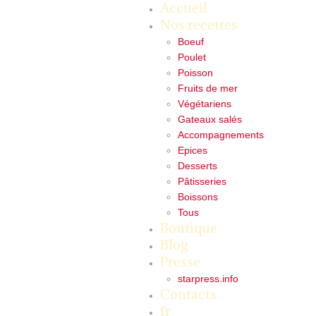
Accueil
Nos recettes
Boeuf
Poulet
Poisson
Fruits de mer
Végétariens
Gateaux salés
Accompagnements
Epices
Desserts
Pâtisseries
Boissons
Tous
Boutique
Blog
Presse
starpress.info
Contacts
fr