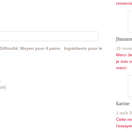
remercie.
Jhumm
Difficulté: Moyen
pour 4 pains
Ingrédients pour le
15 nove
Merci Je
je suis 
merci
e
tif)
Karine
1 août 2
Cette rec
l’essayer