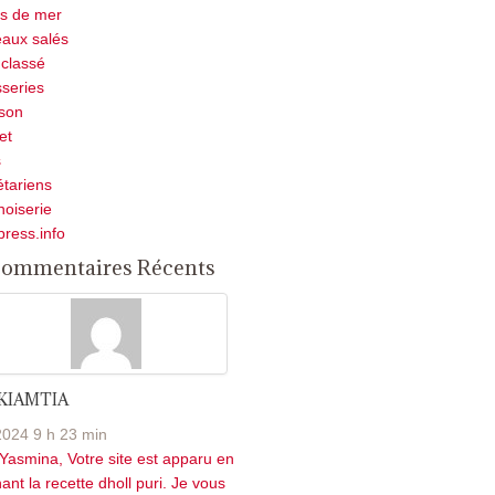
ts de mer
aux salés
classé
sseries
son
et
s
tariens
noiserie
press.info
ommentaires Récents
 KIAMTIA
2024 9 h 23 min
Yasmina, Votre site est apparu en
ant la recette dholl puri. Je vous