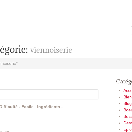
tégorie:
viennoiserie
nnoiserie"
Catég
Acc
Bie
Blog
Difficulté : Facile
Ingrédients :
Boe
Bois
Dess
Epic