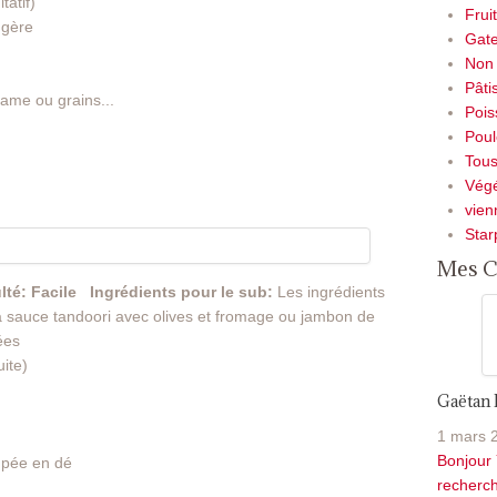
tatif)
Frui
ngère
Gate
Non 
Pâti
same ou grains...
Pois
Poul
Tou
Végé
vien
Star
Mes C
ulté: Facile
Ingrédients pour le sub:
Les ingrédients
la sauce tandoori avec olives et fromage ou jambon de
ées
ite)
Gaëtan
1 mars 
Bonjour 
upée en dé
recherch