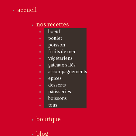
accueil
nos recettes
boeuf
poulet
poisson
fruits de mer
végétariens
gateaux salés
accompagnements
epices
desserts
pâtisseries
boissons
tous
boutique
blog