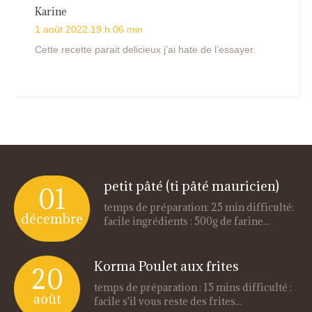
Karine
1 août 2022 19 h 06 min
Cette recette parait delicieux j’ai hate de l’essayer.
petit pâté (ti pâté mauricien)
01
temps de préparation: 25 min difficulté:
décembre
facile ingrédients : 500g de farine...
Korma Poulet aux frites
20
temps de préparation : 15 mins difficulté :
août
facile s'il vous reste des frites...