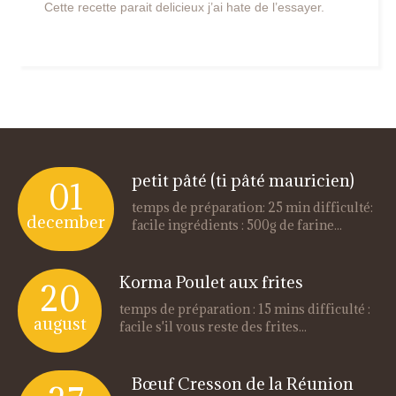
Cette recette parait delicieux j’ai hate de l’essayer.
petit pâté (ti pâté mauricien)
01
temps de préparation: 25 min difficulté:
december
facile ingrédients : 500g de farine...
Korma Poulet aux frites
20
temps de préparation : 15 mins difficulté :
august
facile s'il vous reste des frites...
Bœuf Cresson de la Réunion