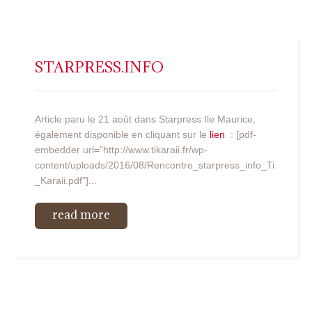
STARPRESS.INFO
Article paru le 21 août dans Starpress Ile Maurice,
également disponible en cliquant sur le
lien
: [pdf-
embedder url="http://www.tikaraii.fr/wp-
content/uploads/2016/08/Rencontre_starpress_info_Ti
_Karaii.pdf"]...
read more