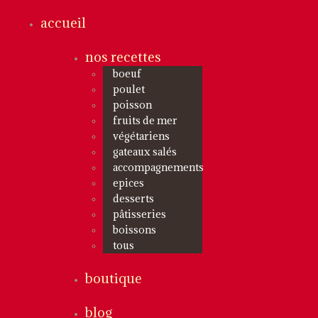
accueil
nos recettes
boeuf
poulet
poisson
fruits de mer
végétariens
gateaux salés
accompagnements
epices
desserts
pâtisseries
boissons
tous
boutique
blog