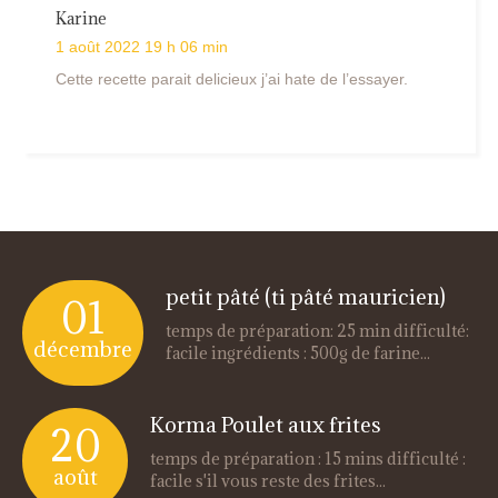
Karine
1 août 2022 19 h 06 min
Cette recette parait delicieux j’ai hate de l’essayer.
petit pâté (ti pâté mauricien)
01
temps de préparation: 25 min difficulté:
décembre
facile ingrédients : 500g de farine...
Korma Poulet aux frites
20
temps de préparation : 15 mins difficulté :
août
facile s'il vous reste des frites...