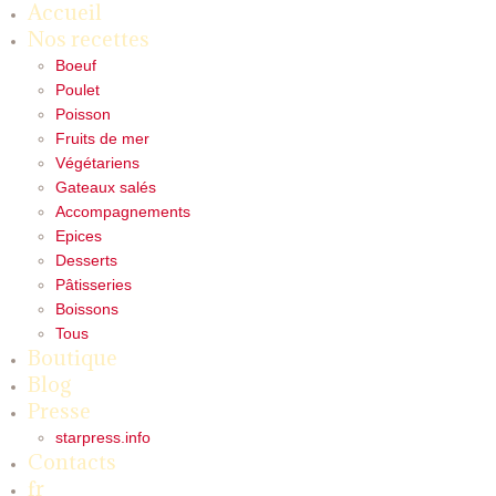
Accueil
Nos recettes
Boeuf
Poulet
Poisson
Fruits de mer
Végétariens
Gateaux salés
Accompagnements
Epices
Desserts
Pâtisseries
Boissons
Tous
Boutique
Blog
Presse
starpress.info
Contacts
fr