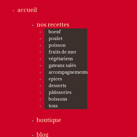
accueil
nos recettes
boeuf
poulet
poisson
fruits de mer
végétariens
gateaux salés
accompagnements
epices
desserts
pâtisseries
boissons
tous
boutique
blog