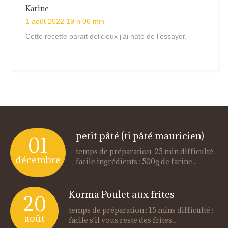
Karine
1 août 2022 19 h 06 min
Cette recette parait delicieux j’ai hate de l’essayer.
petit pâté (ti pâté mauricien)
01
temps de préparation: 25 min difficulté:
décembre
facile ingrédients : 500g de farine...
Korma Poulet aux frites
20
temps de préparation : 15 mins difficulté :
août
facile s'il vous reste des frites...