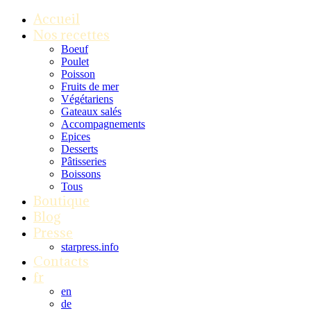
Accueil
Nos recettes
Boeuf
Poulet
Poisson
Fruits de mer
Végétariens
Gateaux salés
Accompagnements
Epices
Desserts
Pâtisseries
Boissons
Tous
Boutique
Blog
Presse
starpress.info
Contacts
fr
en
de