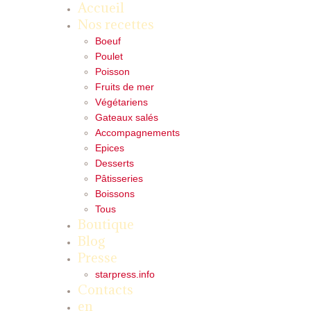
Accueil
Nos recettes
Boeuf
Poulet
Poisson
Fruits de mer
Végétariens
Gateaux salés
Accompagnements
Epices
Desserts
Pâtisseries
Boissons
Tous
Boutique
Blog
Presse
starpress.info
Contacts
en