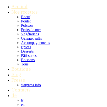
Accueil
Nos recettes
Boeuf
Poulet
Poisson
Fruits de mer
Végétariens
Gateaux salés
Accompagnements
Epices
Desserts
Pâtisseries
Boissons
Tous
Boutique
Blog
Presse
starpress.info
Contacts
de
fr
en