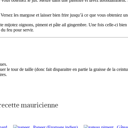
vous obteniez le jus. Mettre dans une passoire et lavez abondamment. En
ersez les margose et laisser bien frire jusqu’à ce que vous obteniez une 
 mijotez oignons, piment et pâte ail gingembre. Une fois celle-ci bien ro
du feu pour servir.
ues.
er le tour de taille (donc fait disparaitre en partie la graisse de la cei
res.
 recette mauricienne
hard
Paneer (Fromage indien)
Gâtea