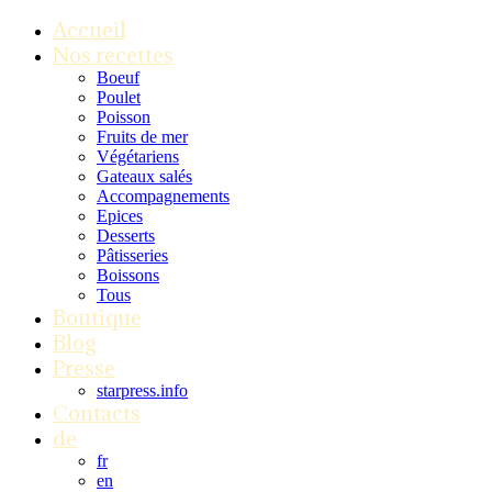
Accueil
Nos recettes
Boeuf
Poulet
Poisson
Fruits de mer
Végétariens
Gateaux salés
Accompagnements
Epices
Desserts
Pâtisseries
Boissons
Tous
Boutique
Blog
Presse
starpress.info
Contacts
de
fr
en