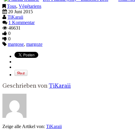
Tous
,
Végétariens
20 Juni 2015
TiKaraii
1 Kommentar
46631
0
0
margose
,
margoze
Geschrieben von
TiKaraii
Zeige alle Artikel von:
TiKaraii