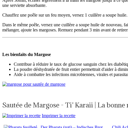
Après 30min, écraser légèrement à la main les margose jusqu’à ce que 
une serviette absorbante.
Chauffez une poêle sur un feu moyen, versez 1 cuillère a soupe huile. V
Dans le même poêle, versez une cuillère a soupe huile de nouveau, faite
mélanger, ajoute les margoses. Remuez pendant 3 min avant de retirer 
Les bienfaits du Margose
Contribue à réduire le taux de glucose sanguin chez les diabétiq
La poudre déshydratée de fruit entier permettrait d'aider à diminu
Aide à combattre les infections microbiennes, virales et parasitai
Sautée de Margose - Ti' Karaii | La bonne
Imprimer la recette
Der Pharata (roti) – Indisches Brot
Chili Ac