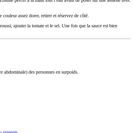
suite percer a la main tout l’eau avant de poser sur une assiette avec
couleur assez dorer, retirer et réservez de côté.
ussi, ajouter la tomate et le sel. Une fois que la sauce est bien
nture abdominale) des personnes en surpoids.
u piments