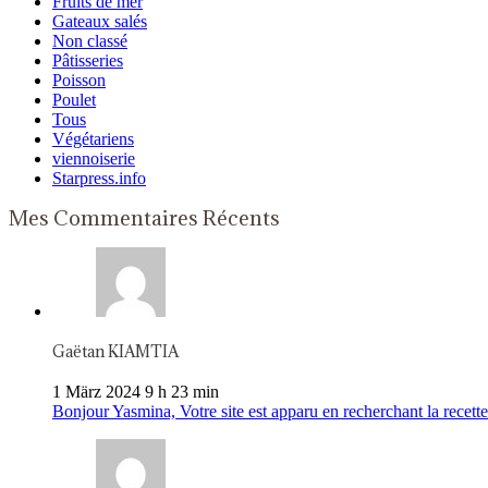
Fruits de mer
Gateaux salés
Non classé
Pâtisseries
Poisson
Poulet
Tous
Végétariens
viennoiserie
Starpress.info
Mes Commentaires Récents
Gaëtan KIAMTIA
1 März 2024 9 h 23 min
Bonjour Yasmina, Votre site est apparu en recherchant la recette 