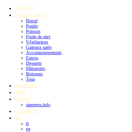
Accueil
Nos recettes
Boeuf
Poulet
Poisson
Fruits de mer
Végétariens
Gateaux salés
Accompagnements
Epices
Desserts
Pâtisseries
Boissons
Tous
Boutique
Blog
Presse
starpress.info
Contacts
de
fr
en