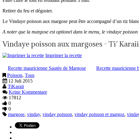
Faire cuire le tout en remuant pendant 3 min.
Retirer du feu et déguster.
Le Vindaye poisson aux margose peut être accompagné d’un riz blanc
A noter que la margose est optionel dans le menu, le vindaye poisson
Vindaye poisson aux margoses - Ti' Karaii
Imprimer la recette
Recette mauricienne Sautée de Margose
Recette mauricienne b
Poisson
,
Tous
12 Juli 2015
TiKaraii
Keine Kommentare
17812
0
0
margose
,
vinday
,
vinday poisson
,
vinday poisson et margoz
,
vinda