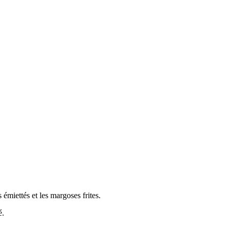
 émiettés et les margoses frites.
é.