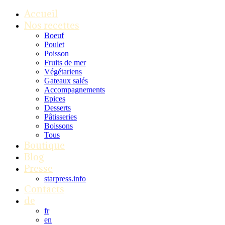
Accueil
Nos recettes
Boeuf
Poulet
Poisson
Fruits de mer
Végétariens
Gateaux salés
Accompagnements
Epices
Desserts
Pâtisseries
Boissons
Tous
Boutique
Blog
Presse
starpress.info
Contacts
de
fr
en