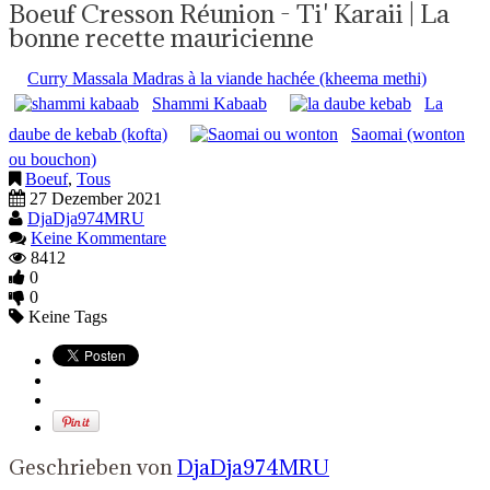
Boeuf Cresson Réunion - Ti' Karaii | La
bonne recette mauricienne
Curry Massala Madras à la viande hachée (kheema methi)
Shammi Kabaab
La
daube de kebab (kofta)
Saomai (wonton
ou bouchon)
Boeuf
,
Tous
27 Dezember 2021
DjaDja974MRU
Keine Kommentare
8412
0
0
Keine Tags
Geschrieben von
DjaDja974MRU