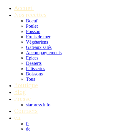
Accueil
Nos recettes
Boeuf
Poulet
Poisson
Fruits de mer
Végétariens
Gateaux salés
Accompagnements
Epices
Desserts
Pâtisseries
Boissons
Tous
Boutique
Blog
Presse
starpress.info
Contacts
en
fr
de