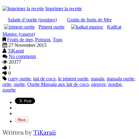
Imprimer la recette
Salade d’ourite (poulpes)
Gratin de fruits de Mer
Piment ourite
KatKat
Manioc (casava)
Fruits de mer
,
Poisson
,
Tous
27 November 2015
TiKaraii
No comments
20377
1
0
curry ourite
,
lait de coco
,
le piment ourite
,
masala
,
massala ourite
,
orite
,
ourite
,
Ourite Massala aux lait de coco
,
pieuvre
,
poulpe
,
zourite
Written by
TiKaraii