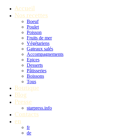
Accueil
Nos recettes
Boeuf
Poulet
Poisson
Fruits de mer
Végétariens
Gateaux salés
Accompagnements
Epices
Desserts
Pâtisseries
Boissons
Tous
Boutique
Blog
Presse
starpress.info
Contacts
en
fr
de