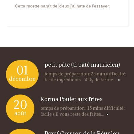
Cette recette parait delicieux j’ai hate de l’essayer.
petit pâté (ti pâté mauricien)
01
temps de préparation: 25 min difficulté:
décembre
facile ingrédients : 500g de farine...
Korma Poulet aux frites
20
temps de préparation : 15 mins difficulté :
août
facile s'il vous reste des frites...
Bœuf Cresson de la Réunion