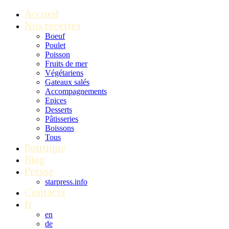
Accueil
Nos recettes
Boeuf
Poulet
Poisson
Fruits de mer
Végétariens
Gateaux salés
Accompagnements
Epices
Desserts
Pâtisseries
Boissons
Tous
Boutique
Blog
Presse
starpress.info
Contacts
fr
en
de