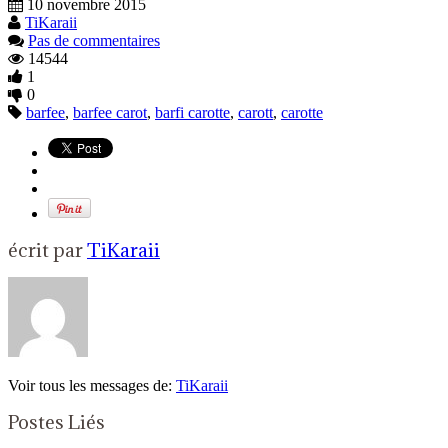
10 novembre 2015
TiKaraii
Pas de commentaires
14544
1
0
barfee
,
barfee carot
,
barfi carotte
,
carott
,
carotte
écrit par
TiKaraii
Voir tous les messages de:
TiKaraii
Postes Liés