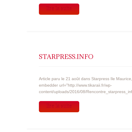
lire la suite
STARPRESS.INFO
Article paru le 21 août dans Starpress Ile Maurice
embedder url="http://www.tikaraii.fr/wp-
content/uploads/2016/08/Rencontre_starpress_info
lire la suite