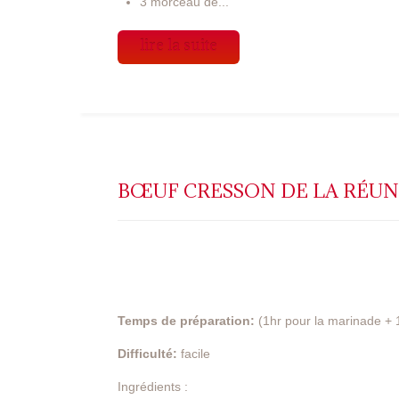
3 morceau de...
lire la suite
BŒUF CRESSON DE LA RÉU
Temps de préparation:
(1hr pour la marinade + 1
Difficulté:
facile
Ingrédients :