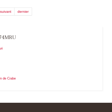
suivant
dernier
a974MRU
ri
on de Crabe